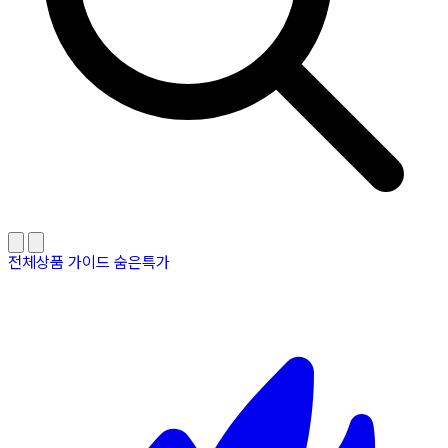
전체상품
가이드
숨은특가