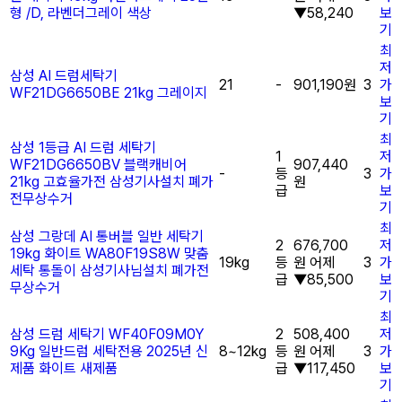
형 /D, 라벤더그레이 색상
▼58,240
보
기
최
저
삼성 AI 드럼세탁기
21
-
901,190원
3
가
WF21DG6650BE 21kg 그레이지
보
기
최
삼성 1등급 AI 드럼 세탁기
1
저
WF21DG6650BV 블랙캐비어
907,440
-
등
3
가
21kg 고효율가전 삼성기사설치 폐가
원
급
보
전무상수거
기
최
삼성 그랑데 AI 통버블 일반 세탁기
2
676,700
저
19kg 화이트 WA80F19S8W 맞춤
19kg
등
원
어제
3
가
세탁 통돌이 삼성기사님설치 폐가전
급
▼85,500
보
무상수거
기
최
삼성 드럼 세탁기 WF40F09M0Y
2
508,400
저
9Kg 일반드럼 세탁전용 2025년 신
8~12kg
등
원
어제
3
가
제품 화이트 새제품
급
▼117,450
보
기