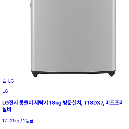
🧹
LG
LG
LG전자 통돌이 세탁기 18kg 방문설치, T18DX7, 미드프리
실버
17~21kg / 2등급