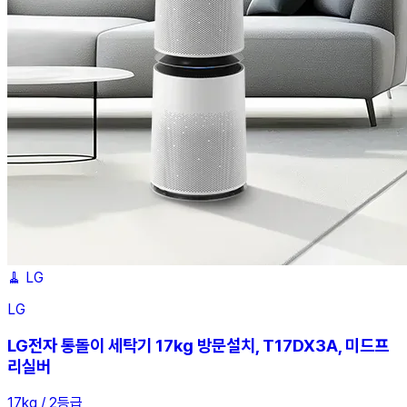
🧹
LG
LG
LG전자 통돌이 세탁기 17kg 방문설치, T17DX3A, 미드프
리실버
17kg / 2등급