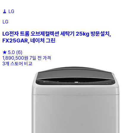
🧹
LG
LG
LG전자 트롬 오브제컬렉션 세탁기 25kg 방문설치,
FX25GAR, 네이처 그린
★
5.0
(6)
1,890,500원
7일 전 가격
3개 스토어 비교