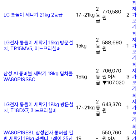
최
2
저
770,580
LG 통돌이 세탁기 21kg 2등급
17~21kg
등
2
가
원
급
보
기
최
2
저
LG전자 통돌이 세탁기 15kg 방문설
588,690
15kg
등
1
가
치, TR15MV5, 미드프리실버
원
급
보
기
최
2
706,070
저
삼성 AI 통버블 세탁기 19kg 딥차콜
19kg
등
원
어제
3
가
WA80F19S8C
급
▼107,020
보
기
최
2
저
LG전자 통돌이 세탁기 18kg 방문설
643,370
17~21kg
등
1
가
치, T18DX7, 미드프리실버
원
급
보
기
최
WA80F19E8L 삼성전자 통버블 일
550,760
저
반 세탁기 19kg 라벤더그레이 25년
19
-
원
어제
3
가