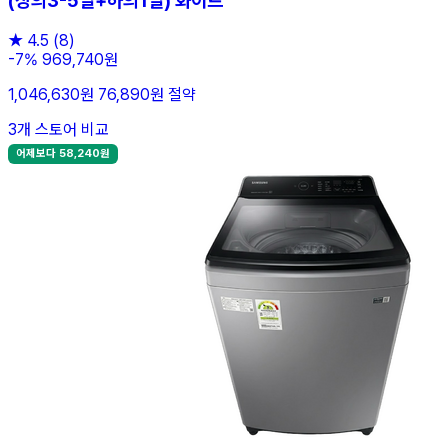
(상의3-5벌+하의1벌) 화이트
★
4.5
(8)
-7%
969,740원
1,046,630원
76,890원 절약
3개 스토어 비교
어제보다 58,240원