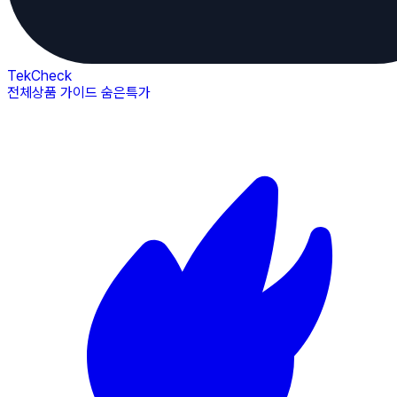
TekCheck
전체상품
가이드
숨은특가