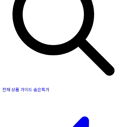
전체 상품
가이드
숨은특가