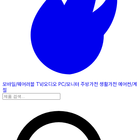
모바일/웨어러블
TV/오디오
PC/모니터
주방가전
생활가전
에어컨/계
절