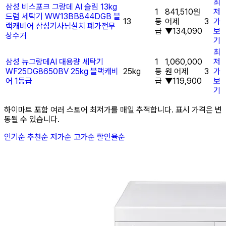
최
삼성 비스포크 그랑데 AI 슬림 13kg
1
841,510원
저
드럼 세탁기 WW13BB844DGB 블
13
등
어제
3
가
랙캐비어 삼성기사님설치 폐가전무
급
▼134,090
보
상수거
기
최
삼성 뉴그랑데AI 대용량 세탁기
1
1,060,000
저
WF25DG8650BV 25kg 블랙캐비
25kg
등
원
어제
3
가
어 1등급
급
▼119,900
보
기
하이마트 포함 여러 스토어 최저가를 매일 추적합니다. 표시 가격은 변
동될 수 있습니다.
인기순
추천순
저가순
고가순
할인율순