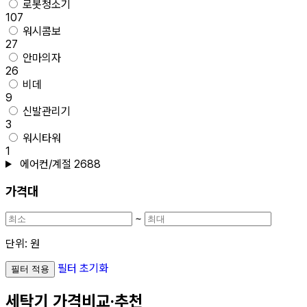
로봇청소기
107
워시콤보
27
안마의자
26
비데
9
신발관리기
3
워시타워
1
에어컨/계절
2688
가격대
~
단위: 원
필터 초기화
필터 적용
세탁기
가격비교·추천