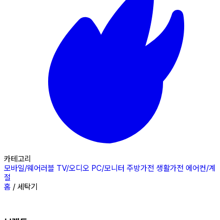
카테고리
모바일/웨어러블
TV/오디오
PC/모니터
주방가전
생활가전
에어컨/계
절
홈
/
세탁기