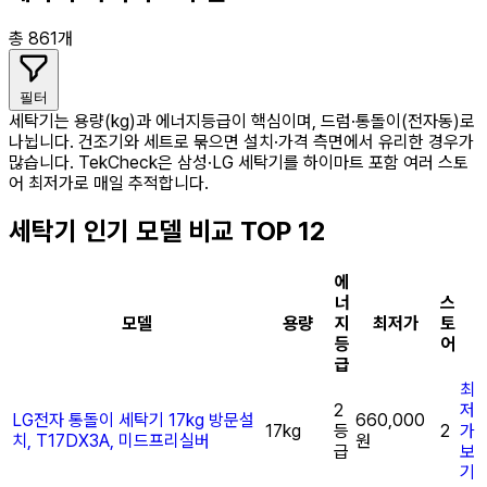
총 861개
필터
세탁기는 용량(kg)과 에너지등급이 핵심이며, 드럼·통돌이(전자동)로
나뉩니다. 건조기와 세트로 묶으면 설치·가격 측면에서 유리한 경우가
많습니다. TekCheck은 삼성·LG 세탁기를 하이마트 포함 여러 스토
어 최저가로 매일 추적합니다.
세탁기 인기 모델 비교
TOP 12
에
너
스
모델
용량
지
최저가
토
등
어
급
최
2
저
LG전자 통돌이 세탁기 17kg 방문설
660,000
17kg
등
2
가
치, T17DX3A, 미드프리실버
원
급
보
기