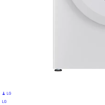
🧹
LG
LG