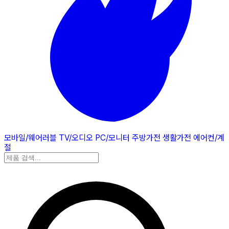
모바일/웨어러블
TV/오디오
PC/모니터
주방가전
생활가전
에어컨/계
절