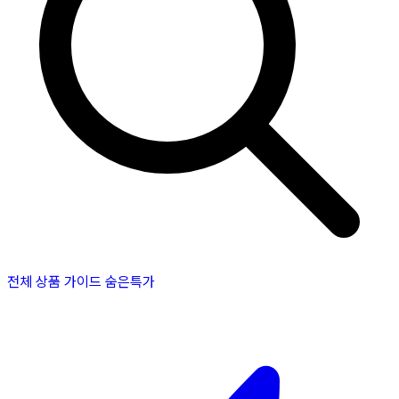
전체 상품
가이드
숨은특가