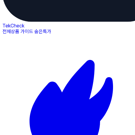
TekCheck
전체상품
가이드
숨은특가