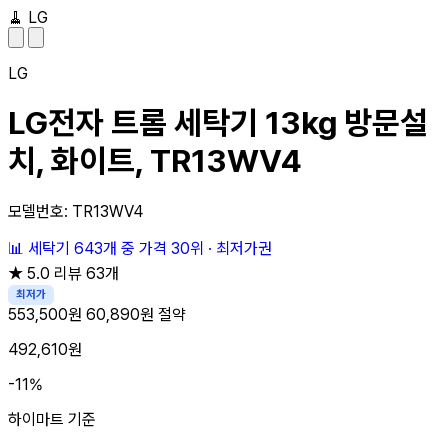
🧹
LG
LG
LG전자 트롬 세탁기 13kg 방문설
치, 화이트, TR13WV4
모델번호: TR13WV4
📊
세탁기 643개 중
가격 30위
·
최저가권
★
5.0
리뷰 63개
최저가
553,500원
60,890원 절약
492,610원
-11%
하이마트 기준