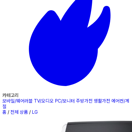
카테고리
모바일/웨어러블
TV/오디오
PC/모니터
주방가전
생활가전
에어컨/계
절
홈
/
전체 상품
/
LG