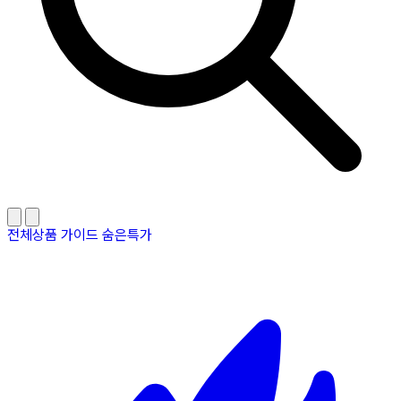
전체상품
가이드
숨은특가