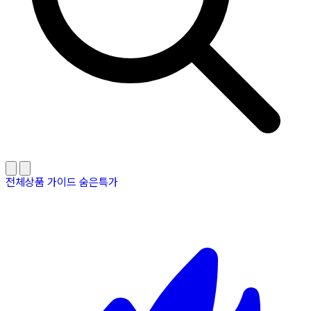
전체상품
가이드
숨은특가