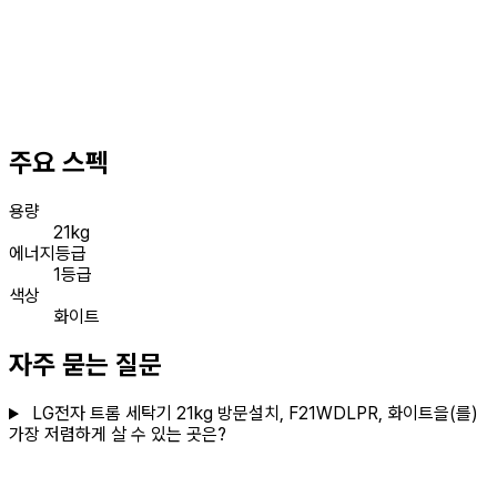
주요 스펙
용량
21kg
에너지등급
1등급
색상
화이트
자주 묻는 질문
LG전자 트롬 세탁기 21kg 방문설치, F21WDLPR, 화이트을(를)
가장 저렴하게 살 수 있는 곳은?