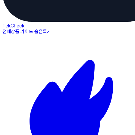
TekCheck
전체상품
가이드
숨은특가