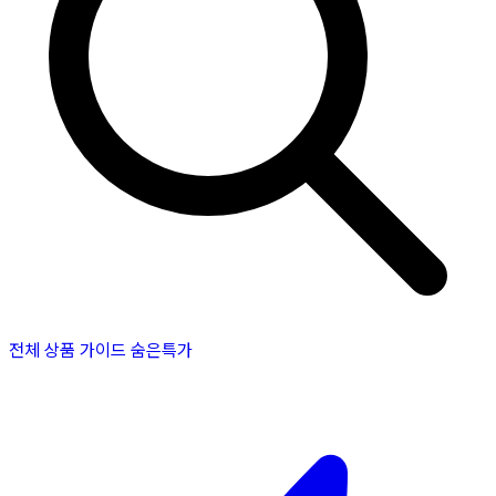
전체 상품
가이드
숨은특가