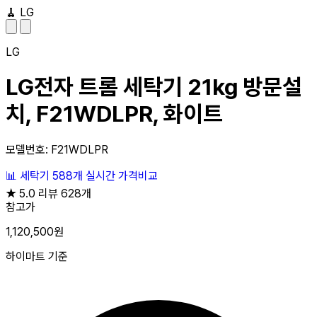
🧹
LG
LG
LG전자 트롬 세탁기 21kg 방문설
치, F21WDLPR, 화이트
모델번호: F21WDLPR
📊
세탁기
588개
실시간 가격비교
★
5.0
리뷰 628개
참고가
1,120,500원
하이마트 기준