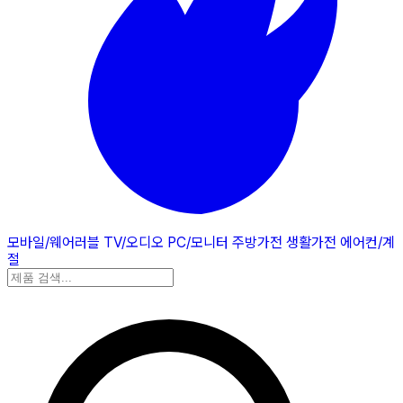
모바일/웨어러블
TV/오디오
PC/모니터
주방가전
생활가전
에어컨/계
절