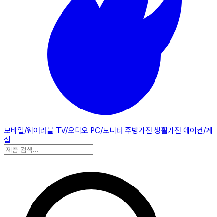
모바일/웨어러블
TV/오디오
PC/모니터
주방가전
생활가전
에어컨/계
절