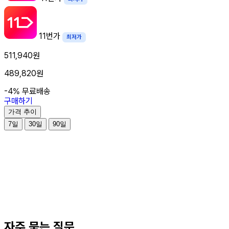
11번가
최저가
511,940원
489,820원
-4%
무료배송
구매하기
가격 추이
7일
30일
90일
자주 묻는 질문