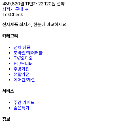
489,820원
11번가
22,120원 절약
최저가 구매 →
TekCheck
전자제품 최저가, 한눈에 비교하세요.
카테고리
전체 상품
모바일/웨어러블
TV/오디오
PC/모니터
주방가전
생활가전
에어컨/계절
서비스
주간 가이드
숨은특가
정보