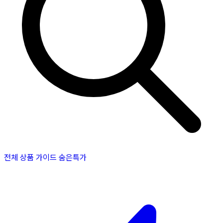
전체 상품
가이드
숨은특가