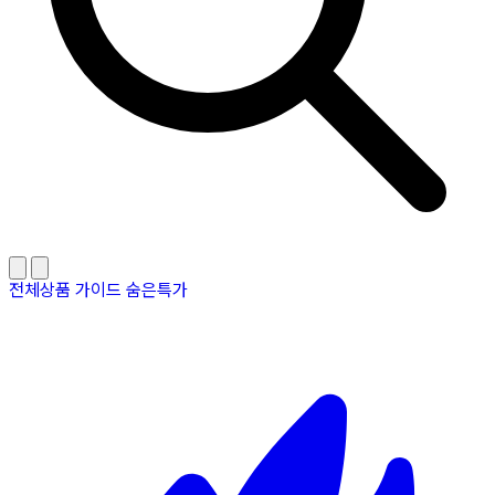
전체상품
가이드
숨은특가