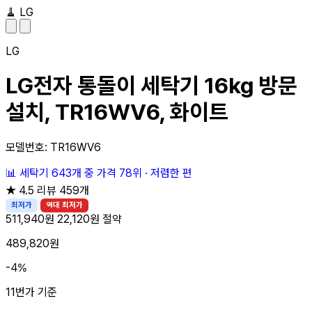
🧹
LG
LG
LG전자 통돌이 세탁기 16kg 방문
설치, TR16WV6, 화이트
모델번호: TR16WV6
📊
세탁기 643개 중
가격 78위
·
저렴한 편
★
4.5
리뷰 459개
최저가
역대 최저가
511,940원
22,120원 절약
489,820원
-4%
11번가 기준