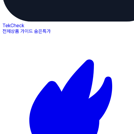
TekCheck
전체상품
가이드
숨은특가