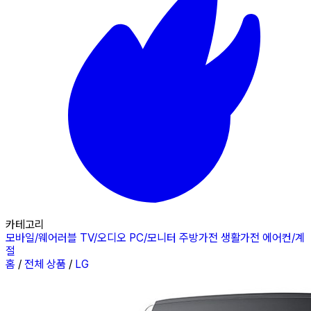
카테고리
모바일/웨어러블
TV/오디오
PC/모니터
주방가전
생활가전
에어컨/계
절
홈
/
전체 상품
/
LG