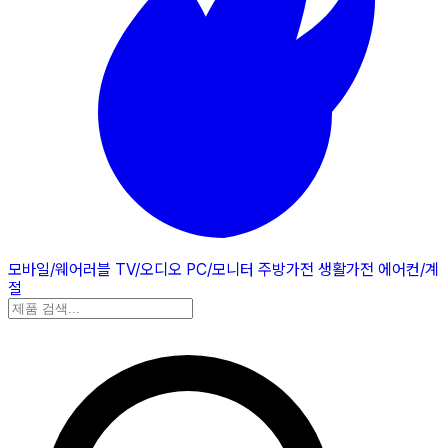
모바일/웨어러블
TV/오디오
PC/모니터
주방가전
생활가전
에어컨/계
절