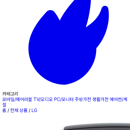
카테고리
모바일/웨어러블
TV/오디오
PC/모니터
주방가전
생활가전
에어컨/계
절
홈
/
전체 상품
/
LG