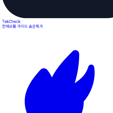
TekCheck
전체상품
가이드
숨은특가