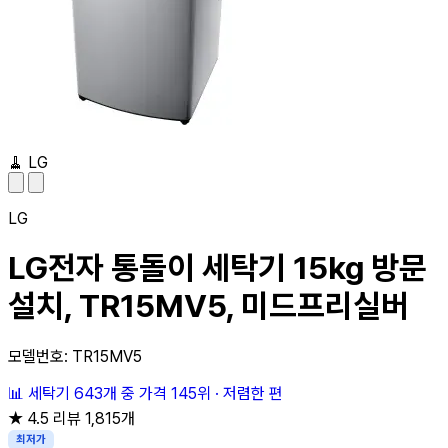
🧹
LG
LG
LG전자 통돌이 세탁기 15kg 방문
설치, TR15MV5, 미드프리실버
모델번호: TR15MV5
📊
세탁기 643개 중
가격 145위
·
저렴한 편
★
4.5
리뷰 1,815개
최저가