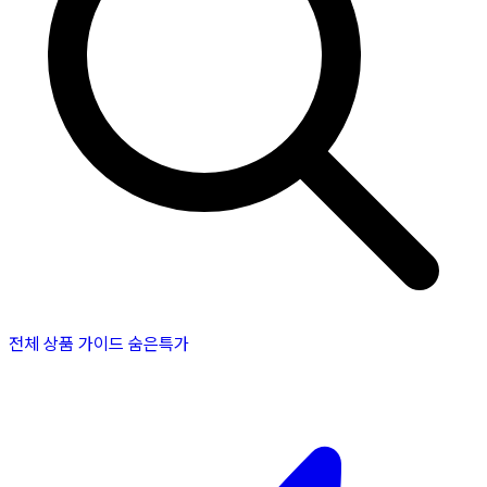
전체 상품
가이드
숨은특가