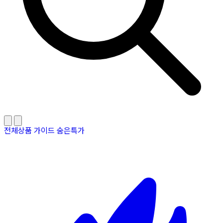
전체상품
가이드
숨은특가