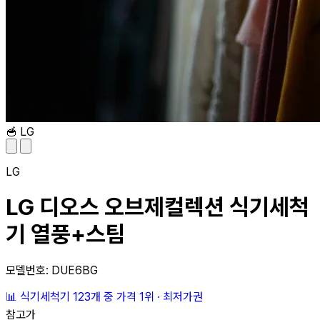
🥣
LG
LG
LG 디오스 오브제컬렉션 식기세척
기 열풍+스팀
모델번호: DUE6BG
📊
식기세척기 123개 중
가격 1위
·
최저가권
참고가