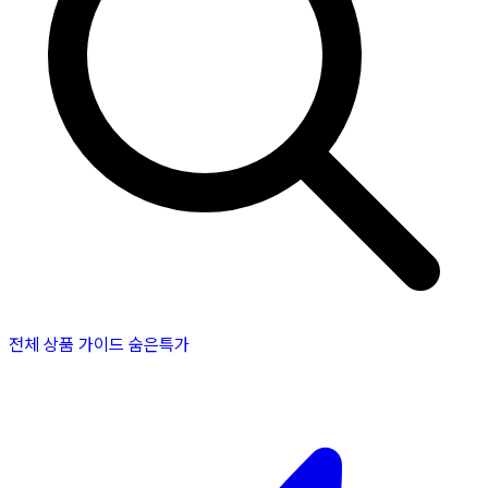
전체 상품
가이드
숨은특가