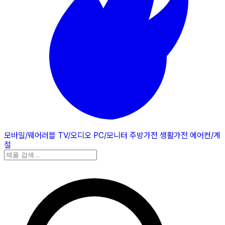
모바일/웨어러블
TV/오디오
PC/모니터
주방가전
생활가전
에어컨/계
절