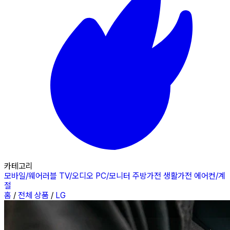
카테고리
모바일/웨어러블
TV/오디오
PC/모니터
주방가전
생활가전
에어컨/계
절
홈
/
전체 상품
/
LG