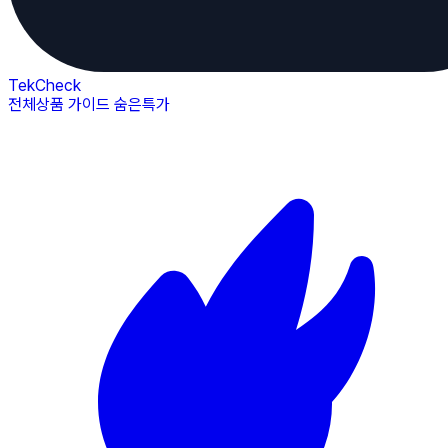
TekCheck
전체상품
가이드
숨은특가