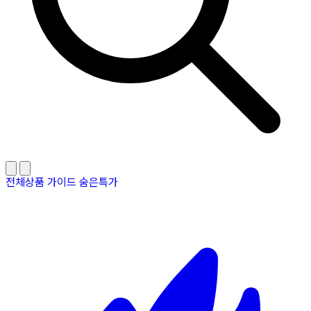
전체상품
가이드
숨은특가