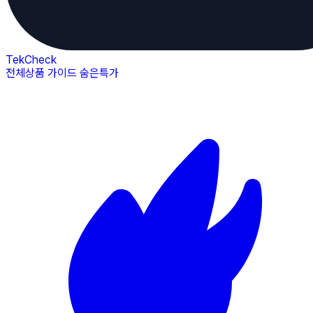
TekCheck
전체상품
가이드
숨은특가