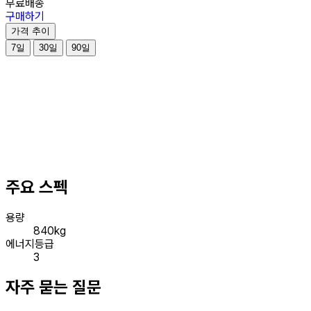
무료배송
구매하기
가격 추이
7일
30일
90일
주요 스펙
용량
840kg
에너지등급
3
자주 묻는 질문