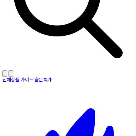
전체상품
가이드
숨은특가