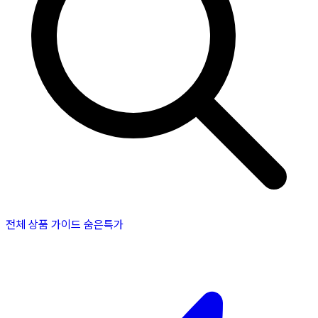
전체 상품
가이드
숨은특가