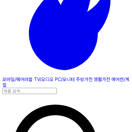
모바일/웨어러블
TV/오디오
PC/모니터
주방가전
생활가전
에어컨/계
절