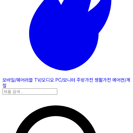
모바일/웨어러블
TV/오디오
PC/모니터
주방가전
생활가전
에어컨/계
절