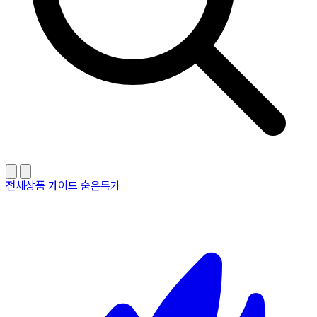
전체상품
가이드
숨은특가