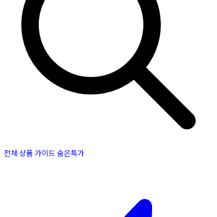
전체 상품
가이드
숨은특가