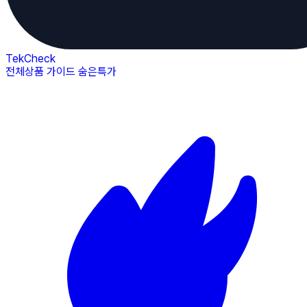
TekCheck
전체상품
가이드
숨은특가