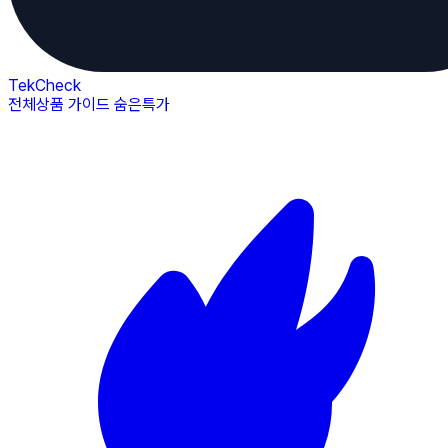
TekCheck
전체상품
가이드
숨은특가