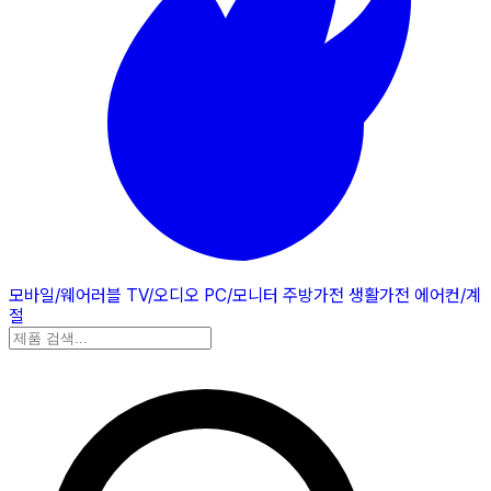
모바일/웨어러블
TV/오디오
PC/모니터
주방가전
생활가전
에어컨/계
절