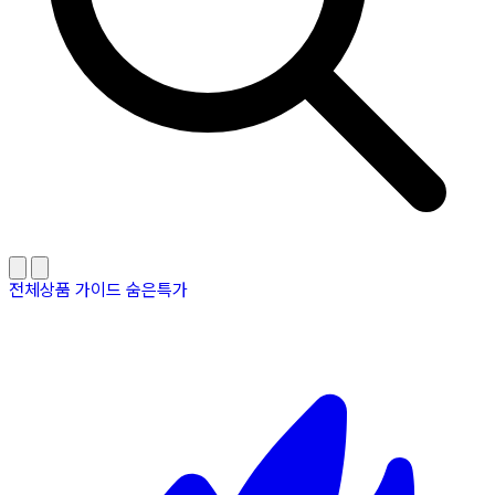
전체상품
가이드
숨은특가