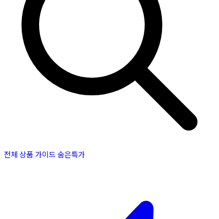
전체 상품
가이드
숨은특가