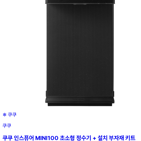
❄
쿠쿠
쿠쿠
쿠쿠 인스퓨어 MINI100 초소형 정수기 + 설치 부자재 키트