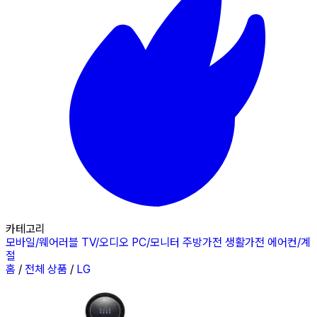
카테고리
모바일/웨어러블
TV/오디오
PC/모니터
주방가전
생활가전
에어컨/계
절
홈
/
전체 상품
/
LG