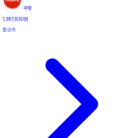
쿠팡
1,367,830원
참고가