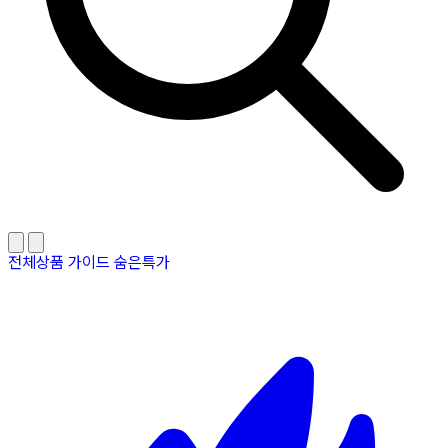
전체상품
가이드
숨은특가