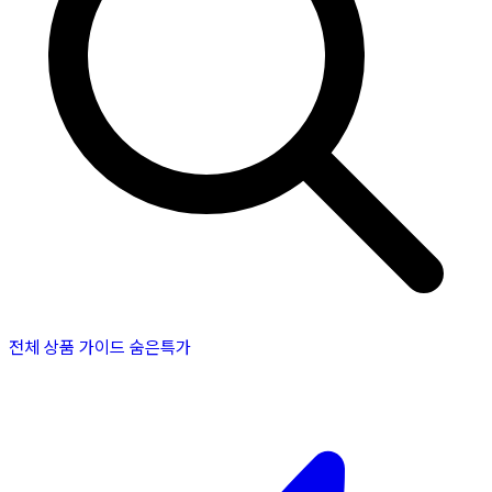
전체 상품
가이드
숨은특가