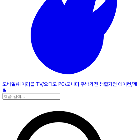
모바일/웨어러블
TV/오디오
PC/모니터
주방가전
생활가전
에어컨/계
절