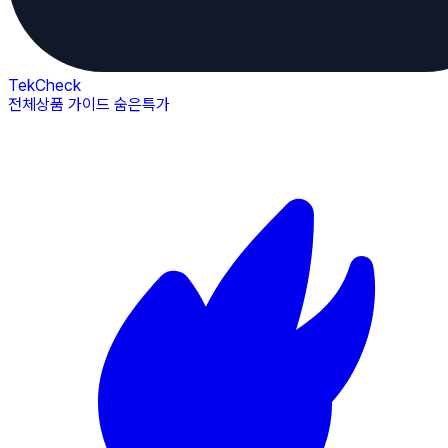
TekCheck
전체상품
가이드
숨은특가