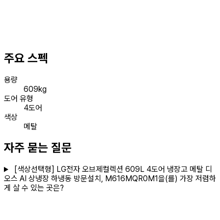
주요 스펙
용량
609kg
도어 유형
4도어
색상
메탈
자주 묻는 질문
[색상선택형] LG전자 오브제컬렉션 609L 4도어 냉장고 메탈 디
오스 AI 상냉장 하냉동 방문설치, M616MQR0M1을(를) 가장 저렴하
게 살 수 있는 곳은?