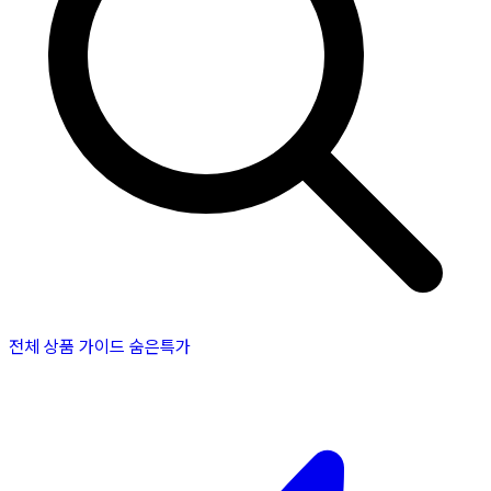
전체 상품
가이드
숨은특가