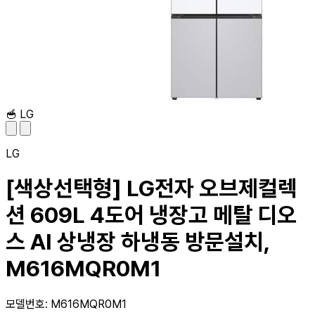
🥣
LG
LG
[색상선택형] LG전자 오브제컬렉
션 609L 4도어 냉장고 메탈 디오
스 AI 상냉장 하냉동 방문설치,
M616MQR0M1
모델번호: M616MQR0M1