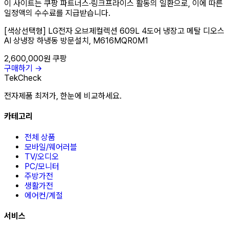
이 사이트는 쿠팡 파트너스·링크프라이스 활동의 일환으로, 이에 따른
일정액의 수수료를 지급받습니다.
[색상선택형] LG전자 오브제컬렉션 609L 4도어 냉장고 메탈 디오스
AI 상냉장 하냉동 방문설치, M616MQR0M1
2,600,000원
쿠팡
구매하기 →
TekCheck
전자제품 최저가, 한눈에 비교하세요.
카테고리
전체 상품
모바일/웨어러블
TV/오디오
PC/모니터
주방가전
생활가전
에어컨/계절
서비스