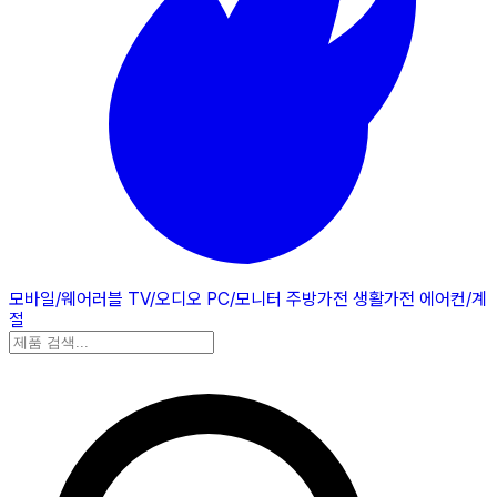
모바일/웨어러블
TV/오디오
PC/모니터
주방가전
생활가전
에어컨/계
절