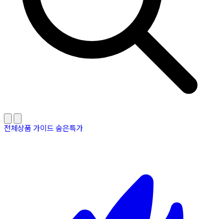
전체상품
가이드
숨은특가