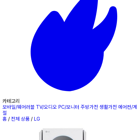
카테고리
모바일/웨어러블
TV/오디오
PC/모니터
주방가전
생활가전
에어컨/계
절
홈
/
전체 상품
/
LG