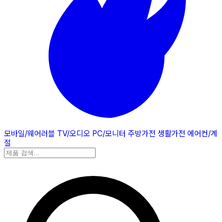
모바일/웨어러블
TV/오디오
PC/모니터
주방가전
생활가전
에어컨/계
절