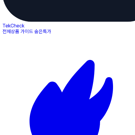
TekCheck
전체상품
가이드
숨은특가