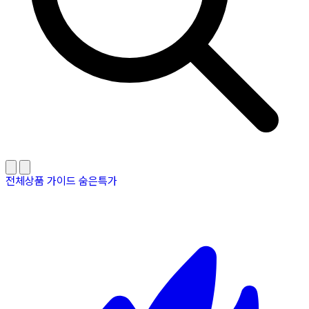
전체상품
가이드
숨은특가