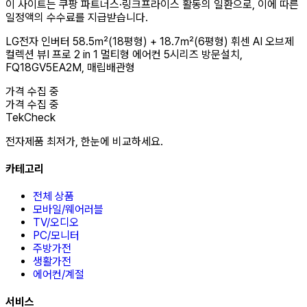
이 사이트는 쿠팡 파트너스·링크프라이스 활동의 일환으로, 이에 따른
일정액의 수수료를 지급받습니다.
LG전자 인버터 58.5㎡(18평형) + 18.7㎡(6평형) 휘센 AI 오브제
컬렉션 뷰I 프로 2 in 1 멀티형 에어컨 5시리즈 방문설치,
FQ18GV5EA2M, 매립배관형
가격 수집 중
가격 수집 중
TekCheck
전자제품 최저가, 한눈에 비교하세요.
카테고리
전체 상품
모바일/웨어러블
TV/오디오
PC/모니터
주방가전
생활가전
에어컨/계절
서비스