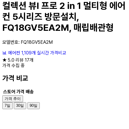
컬렉션 뷰I 프로 2 in 1 멀티형 에어
컨 5시리즈 방문설치,
FQ18GV5EA2M, 매립배관형
모델번호: FQ18GV5EA2M
📊
에어컨
1,109개
실시간 가격비교
★
5.0
리뷰 17개
가격 수집 중
가격 비교
스토어
가격
배송
가격 추이
7일
30일
90일