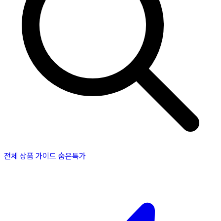
전체 상품
가이드
숨은특가