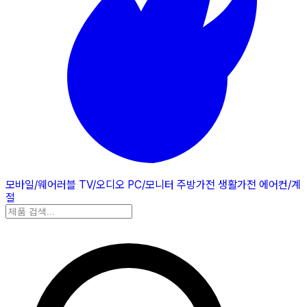
모바일/웨어러블
TV/오디오
PC/모니터
주방가전
생활가전
에어컨/계
절