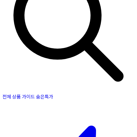
전체 상품
가이드
숨은특가