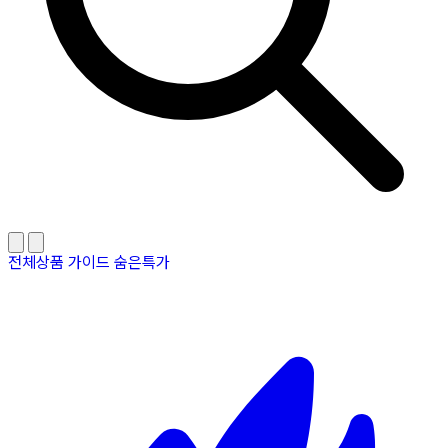
전체상품
가이드
숨은특가