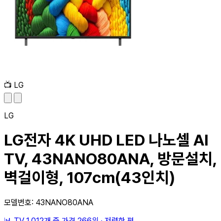
📺
LG
LG
LG전자 4K UHD LED 나노셀 AI
TV, 43NANO80ANA, 방문설치,
벽걸이형, 107cm(43인치)
모델번호: 43NANO80ANA
📊
TV 1,012개 중
가격 266위
·
저렴한 편