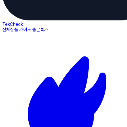
TekCheck
전체상품
가이드
숨은특가