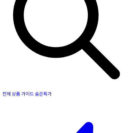
전체 상품
가이드
숨은특가