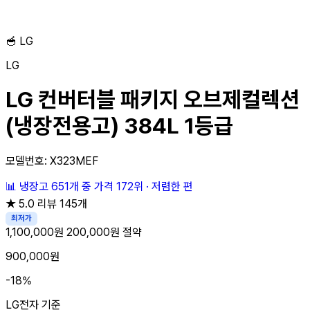
🥣
LG
LG
LG 컨버터블 패키지 오브제컬렉션
(냉장전용고) 384L 1등급
모델번호: X323MEF
📊
냉장고 651개 중
가격 172위
·
저렴한 편
★
5.0
리뷰 145개
최저가
1,100,000원
200,000원 절약
900,000원
-18%
LG전자 기준