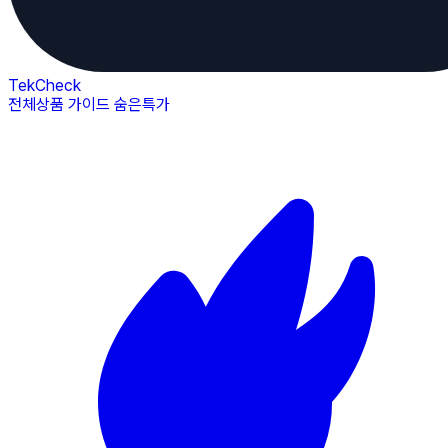
TekCheck
전체상품
가이드
숨은특가