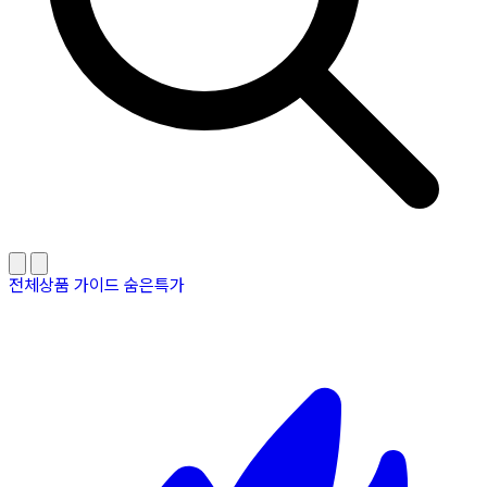
전체상품
가이드
숨은특가