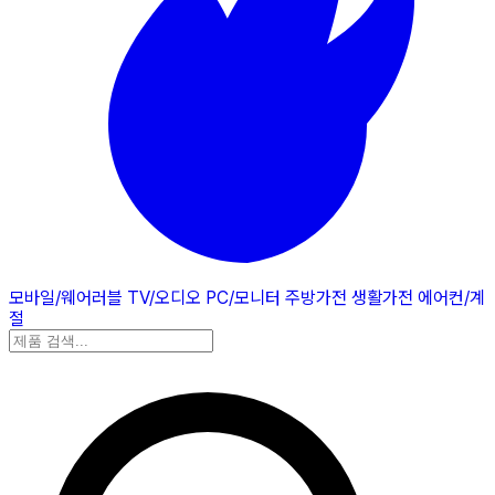
모바일/웨어러블
TV/오디오
PC/모니터
주방가전
생활가전
에어컨/계
절