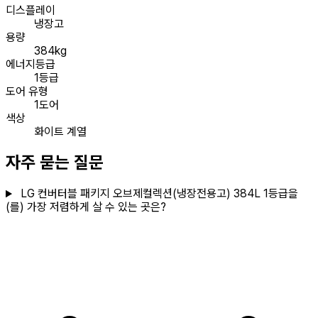
디스플레이
냉장고
용량
384kg
에너지등급
1등급
도어 유형
1도어
색상
화이트 계열
자주 묻는 질문
LG 컨버터블 패키지 오브제컬렉션(냉장전용고) 384L 1등급을
(를) 가장 저렴하게 살 수 있는 곳은?