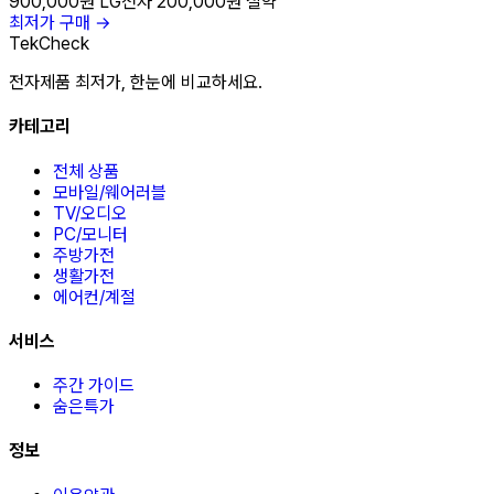
900,000원
LG전자
200,000원 절약
최저가 구매 →
TekCheck
전자제품 최저가, 한눈에 비교하세요.
카테고리
전체 상품
모바일/웨어러블
TV/오디오
PC/모니터
주방가전
생활가전
에어컨/계절
서비스
주간 가이드
숨은특가
정보