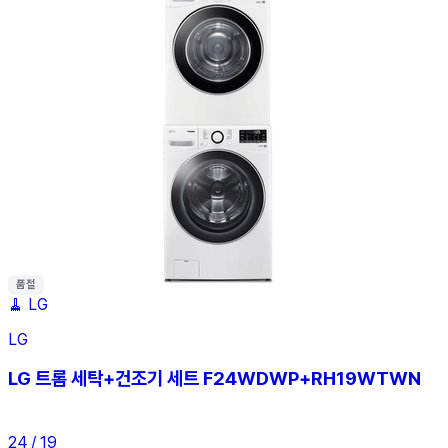
품절
🧹
LG
LG
LG 트롬 세탁+건조기 세트 F24WDWP+RH19WTWN
24 / 19