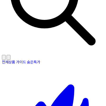
전체상품
가이드
숨은특가