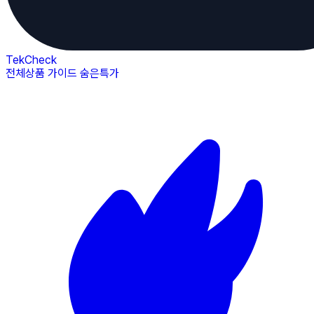
TekCheck
전체상품
가이드
숨은특가