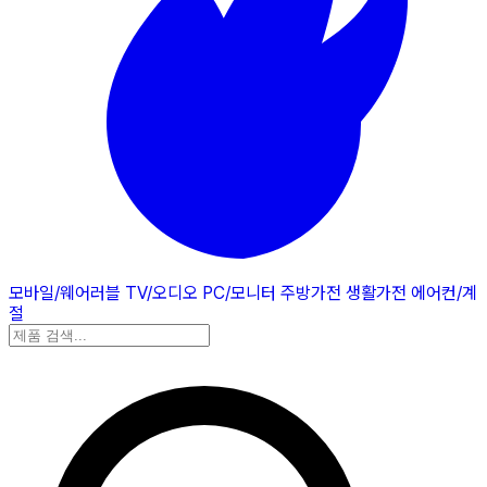
모바일/웨어러블
TV/오디오
PC/모니터
주방가전
생활가전
에어컨/계
절