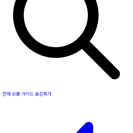
전체 상품
가이드
숨은특가