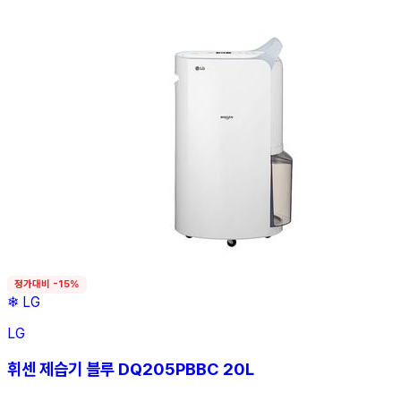
정가대비 -15%
❄
LG
LG
휘센 제습기 블루 DQ205PBBC 20L