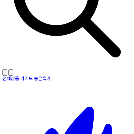
전체상품
가이드
숨은특가