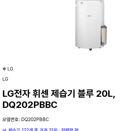
❄
LG
LG
LG전자 휘센 제습기 블루 20L,
DQ202PBBC
모델번호: DQ202PBBC
📊
제습기 122개 중
가격 31위
·
저렴한 편