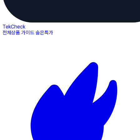
TekCheck
전체상품
가이드
숨은특가