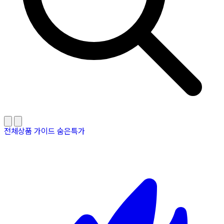
전체상품
가이드
숨은특가