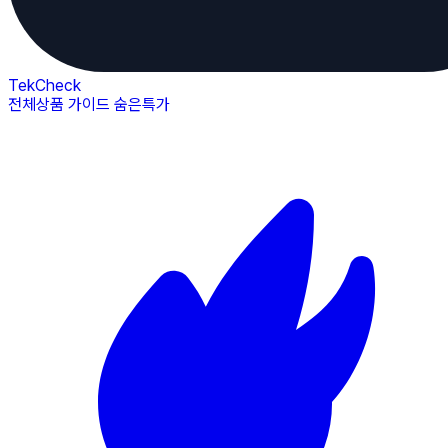
TekCheck
전체상품
가이드
숨은특가