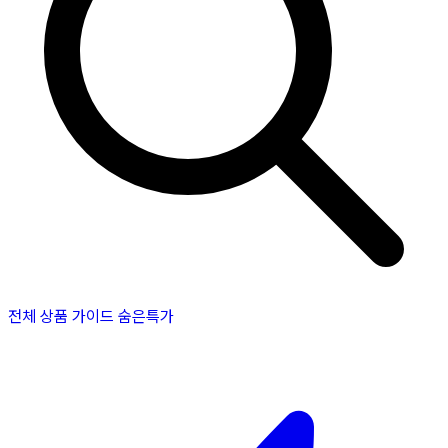
전체 상품
가이드
숨은특가