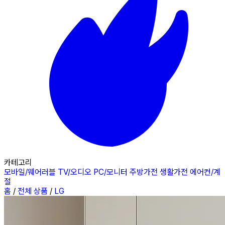
카테고리
모바일/웨어러블
TV/오디오
PC/모니터
주방가전
생활가전
에어컨/계
절
홈
/
전체 상품
/
LG