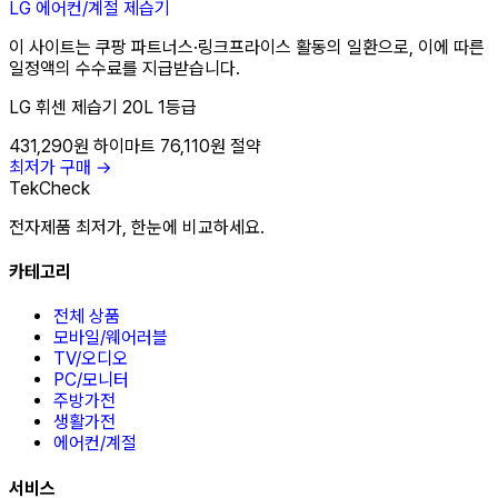
LG
에어컨/계절
제습기
이 사이트는 쿠팡 파트너스·링크프라이스 활동의 일환으로, 이에 따른
일정액의 수수료를 지급받습니다.
LG 휘센 제습기 20L 1등급
431,290원
하이마트
76,110원 절약
최저가 구매 →
TekCheck
전자제품 최저가, 한눈에 비교하세요.
카테고리
전체 상품
모바일/웨어러블
TV/오디오
PC/모니터
주방가전
생활가전
에어컨/계절
서비스