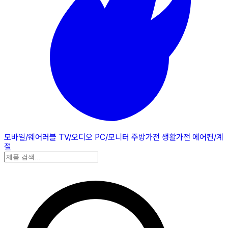
모바일/웨어러블
TV/오디오
PC/모니터
주방가전
생활가전
에어컨/계
절