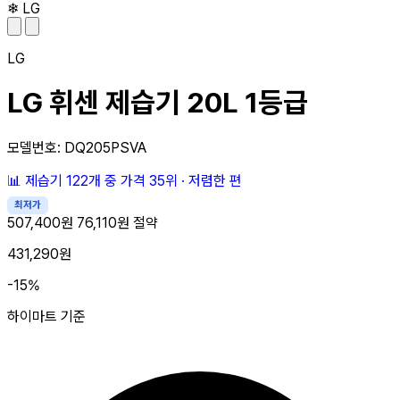
❄
LG
LG
LG 휘센 제습기 20L 1등급
모델번호: DQ205PSVA
📊
제습기 122개 중
가격 35위
·
저렴한 편
최저가
507,400원
76,110원 절약
431,290원
-15%
하이마트 기준