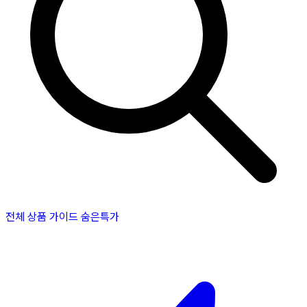
전체 상품
가이드
숨은특가