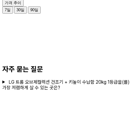
가격 추이
7일
30일
90일
자주 묻는 질문
LG 트롬 오브제컬렉션 건조기 + 키높이 수납함 20kg 1등급을(를)
가장 저렴하게 살 수 있는 곳은?