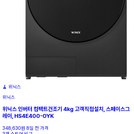
🧹
위닉스
위닉스
위닉스 인버터 컴팩트건조기 4kg 고객직접설치, 스페이스그
레이, HS4E400-OYK
348,630원
8일 전 가격
3개 스토어 비교