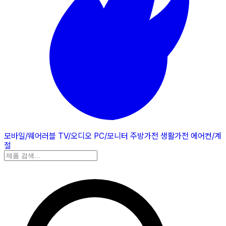
모바일/웨어러블
TV/오디오
PC/모니터
주방가전
생활가전
에어컨/계
절