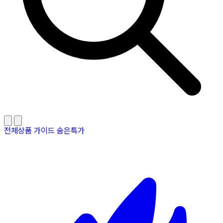
전체상품
가이드
숨은특가