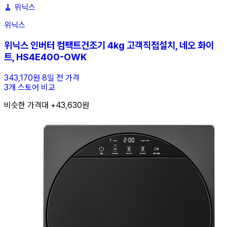
🧹
위닉스
위닉스
위닉스 인버터 컴팩트건조기 4kg 고객직접설치, 네오 화이
트, HS4E400-OWK
343,170원
8일 전 가격
3개 스토어 비교
비슷한 가격대 +43,630원