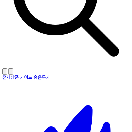
전체상품
가이드
숨은특가