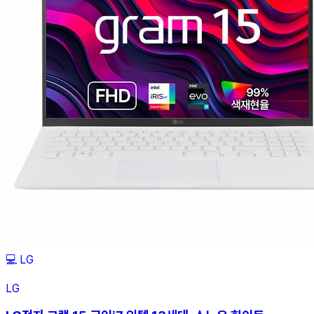
💻
LG
LG