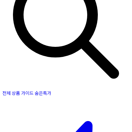
전체 상품
가이드
숨은특가