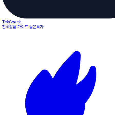
TekCheck
전체상품
가이드
숨은특가