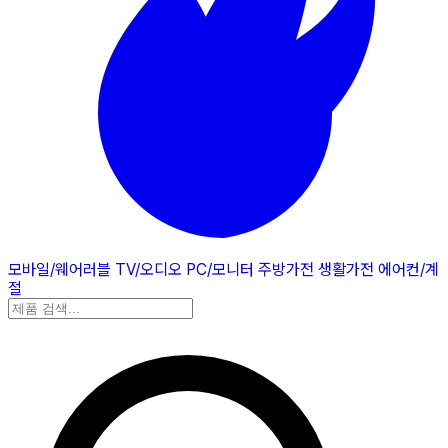
모바일/웨어러블
TV/오디오
PC/모니터
주방가전
생활가전
에어컨/계
절