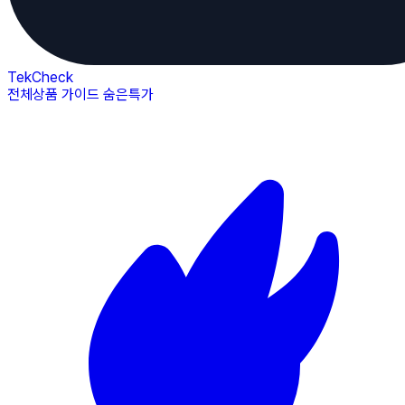
TekCheck
전체상품
가이드
숨은특가