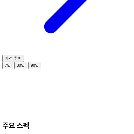
가격 추이
7일
30일
90일
주요 스펙