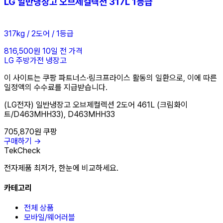
LG 일반냉장고 오브제컬렉션 317L 1등급
317kg / 2도어 / 1등급
816,500원
10일 전 가격
LG
주방가전
냉장고
이 사이트는 쿠팡 파트너스·링크프라이스 활동의 일환으로, 이에 따른
일정액의 수수료를 지급받습니다.
(LG전자) 일반냉장고 오브제컬렉션 2도어 461L (크림화이
트/D463MHH33), D463MHH33
705,870원
쿠팡
구매하기 →
TekCheck
전자제품 최저가, 한눈에 비교하세요.
카테고리
전체 상품
모바일/웨어러블