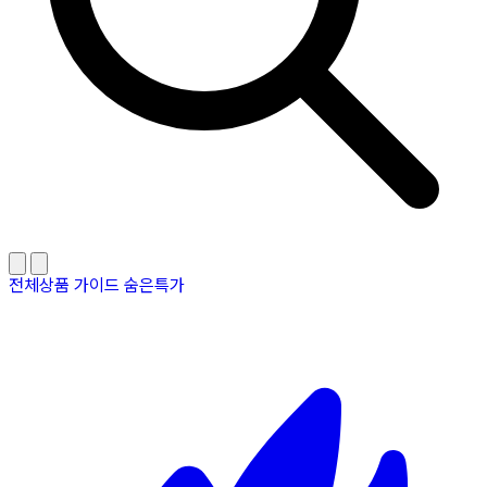
전체상품
가이드
숨은특가