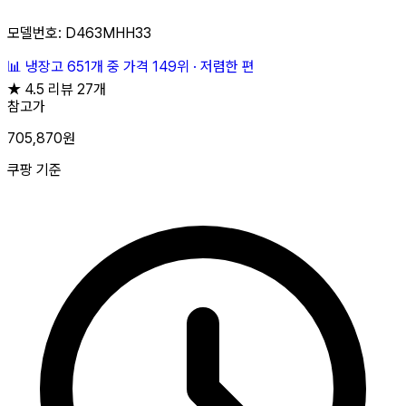
모델번호: D463MHH33
📊
냉장고 651개 중
가격 149위
·
저렴한 편
★
4.5
리뷰 27개
참고가
705,870원
쿠팡 기준