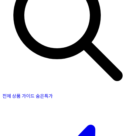
전체 상품
가이드
숨은특가