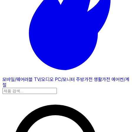
모바일/웨어러블
TV/오디오
PC/모니터
주방가전
생활가전
에어컨/계
절