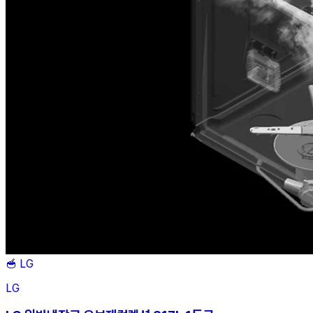
🥣
LG
LG