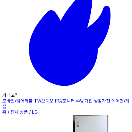
카테고리
모바일/웨어러블
TV/오디오
PC/모니터
주방가전
생활가전
에어컨/계
절
홈
/
전체 상품
/
LG