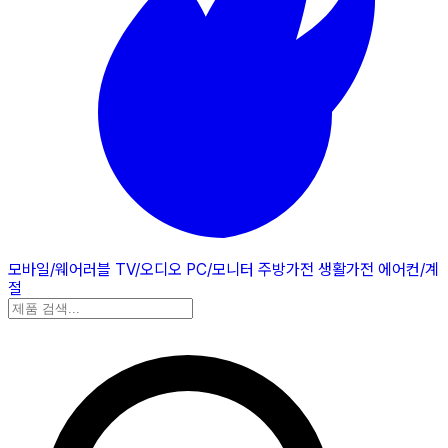
모바일/웨어러블
TV/오디오
PC/모니터
주방가전
생활가전
에어컨/계
절