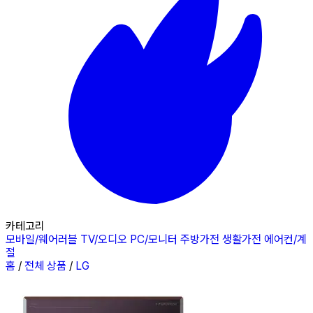
카테고리
모바일/웨어러블
TV/오디오
PC/모니터
주방가전
생활가전
에어컨/계
절
홈
/
전체 상품
/
LG