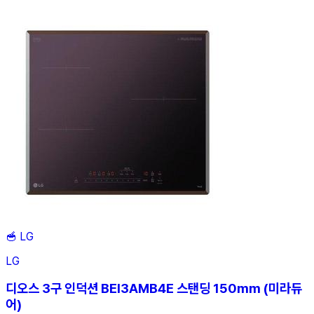
🥣
LG
LG
디오스 3구 인덕션 BEI3AMB4E 스탠딩 150mm (미라듀
어)