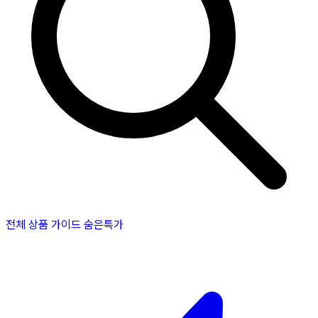
전체 상품
가이드
숨은특가