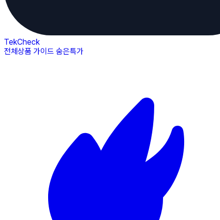
TekCheck
전체상품
가이드
숨은특가