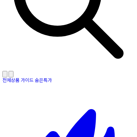
전체상품
가이드
숨은특가