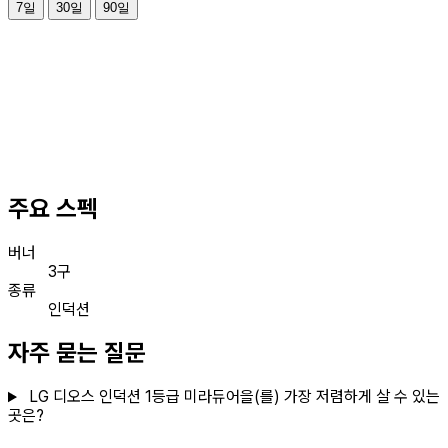
7일
30일
90일
주요 스펙
버너
3구
종류
인덕션
자주 묻는 질문
LG 디오스 인덕션 1등급 미라듀어을(를) 가장 저렴하게 살 수 있는
곳은?