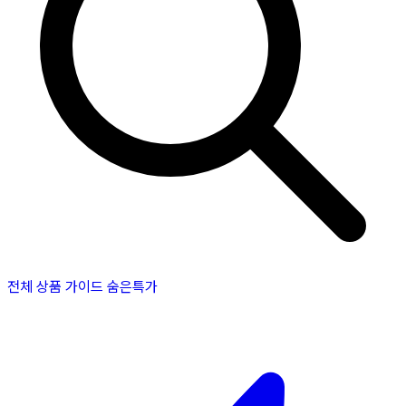
전체 상품
가이드
숨은특가