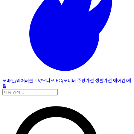
모바일/웨어러블
TV/오디오
PC/모니터
주방가전
생활가전
에어컨/계
절