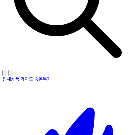
전체상품
가이드
숨은특가