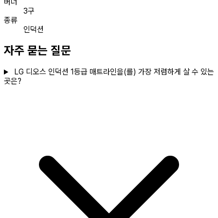
버너
3구
종류
인덕션
자주 묻는 질문
LG 디오스 인덕션 1등급 매트라인을(를) 가장 저렴하게 살 수 있는
곳은?