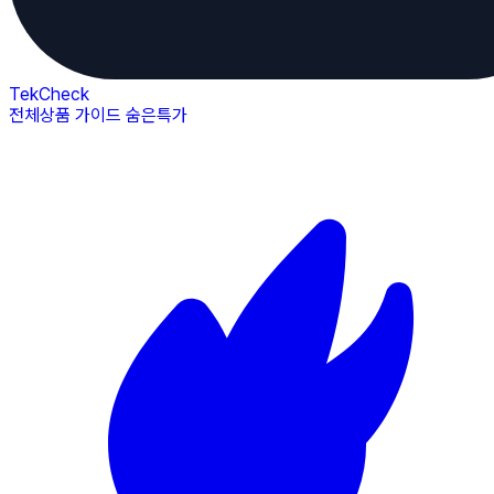
TekCheck
전체상품
가이드
숨은특가