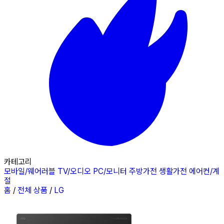
카테고리
모바일/웨어러블
TV/오디오
PC/모니터
주방가전
생활가전
에어컨/계
절
홈
/
전체 상품
/
LG