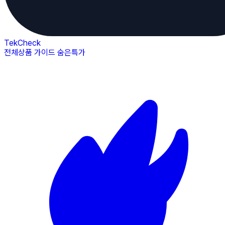
TekCheck
전체상품
가이드
숨은특가