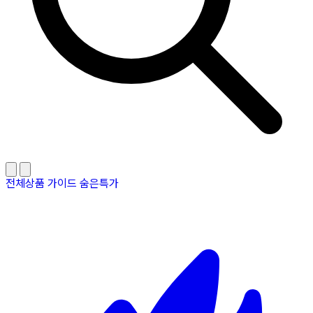
전체상품
가이드
숨은특가