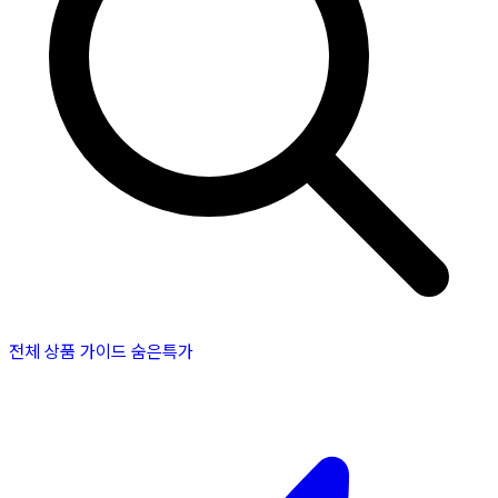
전체 상품
가이드
숨은특가