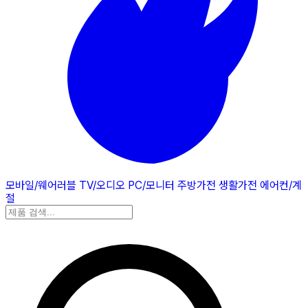
모바일/웨어러블
TV/오디오
PC/모니터
주방가전
생활가전
에어컨/계
절