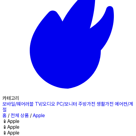
카테고리
모바일/웨어러블
TV/오디오
PC/모니터
주방가전
생활가전
에어컨/계
절
홈
/
전체 상품
/
Apple
📱
Apple
📱
Apple
📱
Apple