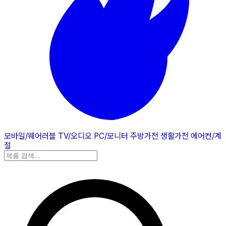
모바일/웨어러블
TV/오디오
PC/모니터
주방가전
생활가전
에어컨/계
절