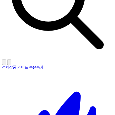
전체상품
가이드
숨은특가