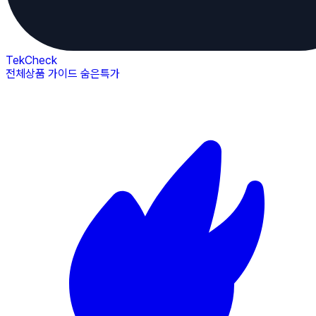
TekCheck
전체상품
가이드
숨은특가