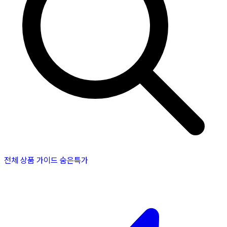
전체 상품
가이드
숨은특가