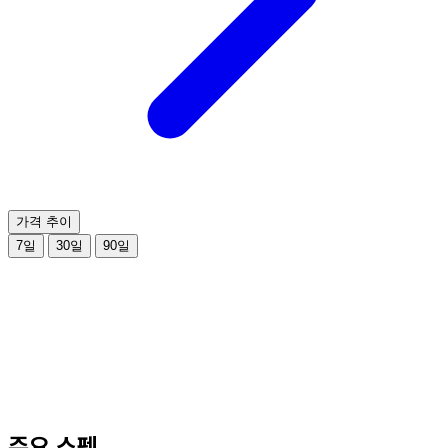
가격 추이
7일
30일
90일
주요 스펙