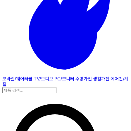
모바일/웨어러블
TV/오디오
PC/모니터
주방가전
생활가전
에어컨/계
절