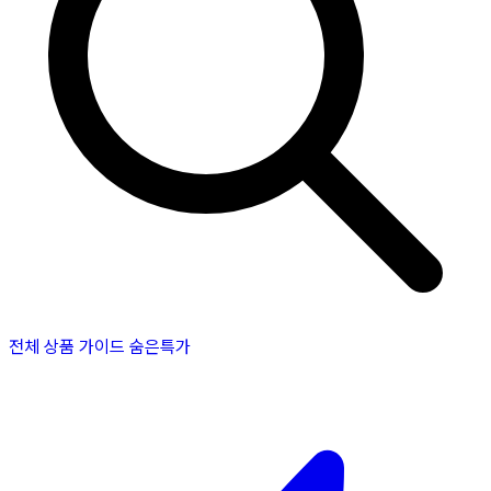
전체 상품
가이드
숨은특가