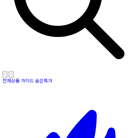
전체상품
가이드
숨은특가