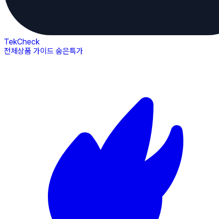
TekCheck
전체상품
가이드
숨은특가