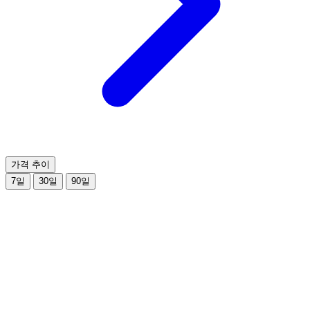
가격 추이
7일
30일
90일