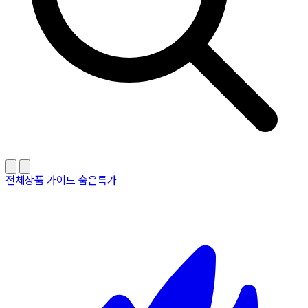
전체상품
가이드
숨은특가