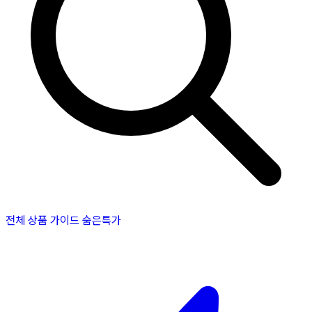
전체 상품
가이드
숨은특가