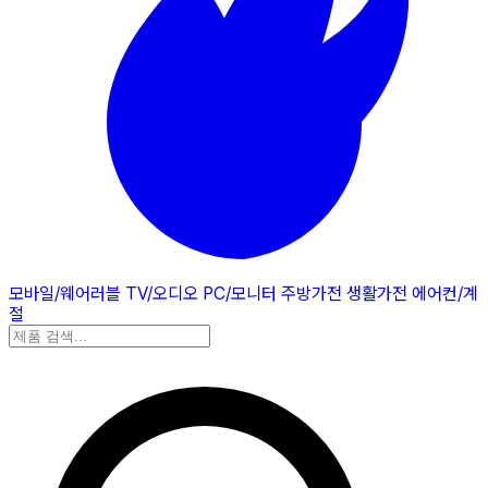
모바일/웨어러블
TV/오디오
PC/모니터
주방가전
생활가전
에어컨/계
절