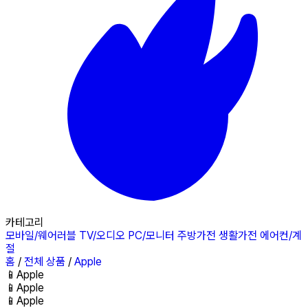
카테고리
모바일/웨어러블
TV/오디오
PC/모니터
주방가전
생활가전
에어컨/계
절
홈
/
전체 상품
/
Apple
📱
Apple
📱
Apple
📱
Apple