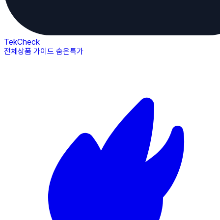
TekCheck
전체상품
가이드
숨은특가