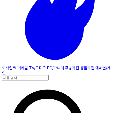
모바일/웨어러블
TV/오디오
PC/모니터
주방가전
생활가전
에어컨/계
절