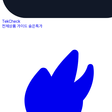
TekCheck
전체상품
가이드
숨은특가