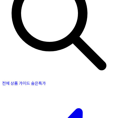
전체 상품
가이드
숨은특가