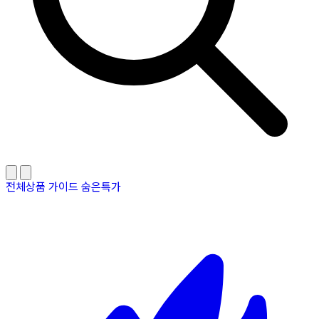
전체상품
가이드
숨은특가