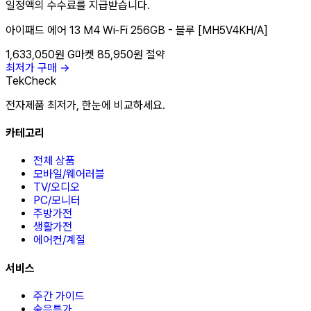
일정액의 수수료를 지급받습니다.
아이패드 에어 13 M4 Wi‑Fi 256GB - 블루 [MH5V4KH/A]
1,633,050원
G마켓
85,950원 절약
최저가 구매 →
TekCheck
전자제품 최저가, 한눈에 비교하세요.
카테고리
전체 상품
모바일/웨어러블
TV/오디오
PC/모니터
주방가전
생활가전
에어컨/계절
서비스
주간 가이드
숨은특가