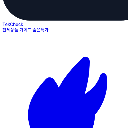
TekCheck
전체상품
가이드
숨은특가