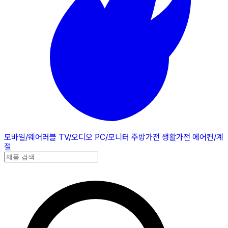
모바일/웨어러블
TV/오디오
PC/모니터
주방가전
생활가전
에어컨/계
절