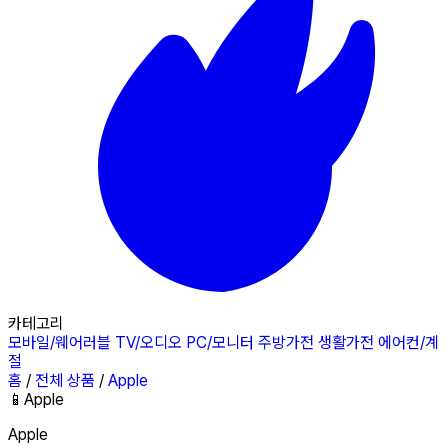
카테고리
모바일/웨어러블
TV/오디오
PC/모니터
주방가전
생활가전
에어컨/계
절
홈
/
전체 상품
/
Apple
📱
Apple
Apple