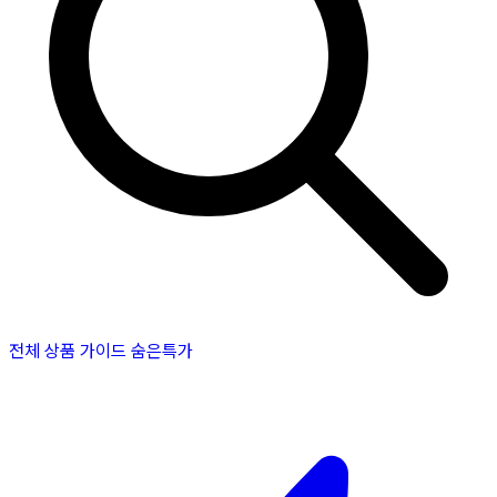
전체 상품
가이드
숨은특가