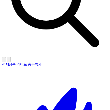
전체상품
가이드
숨은특가