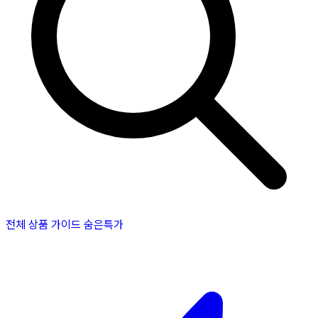
전체 상품
가이드
숨은특가