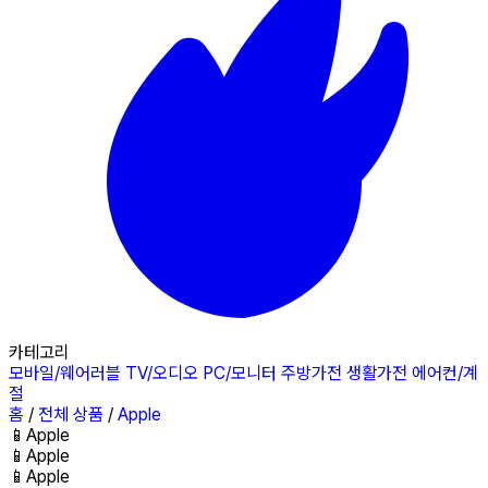
카테고리
모바일/웨어러블
TV/오디오
PC/모니터
주방가전
생활가전
에어컨/계
절
홈
/
전체 상품
/
Apple
📱
Apple
📱
Apple
📱
Apple