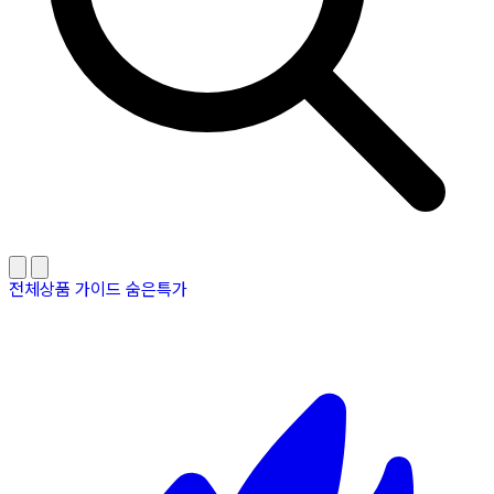
전체상품
가이드
숨은특가