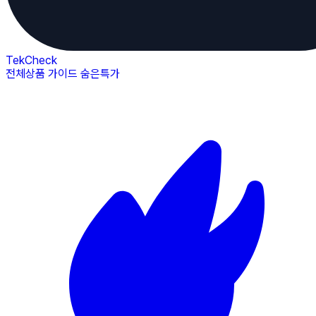
TekCheck
전체상품
가이드
숨은특가