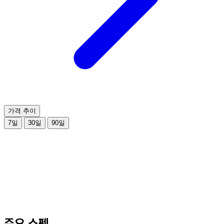
가격 추이
7일
30일
90일
주요 스펙