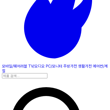
모바일/웨어러블
TV/오디오
PC/모니터
주방가전
생활가전
에어컨/계
절